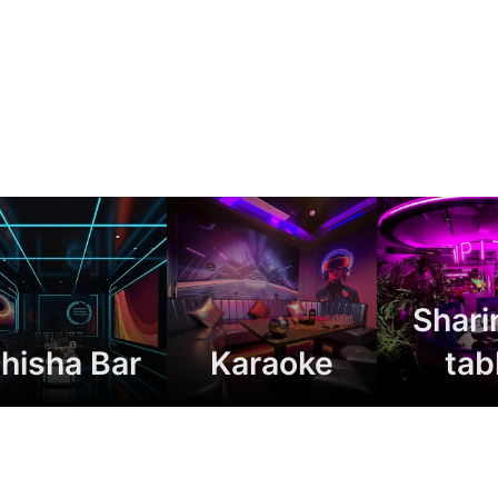
Shari
hisha Bar
Karaoke
tab