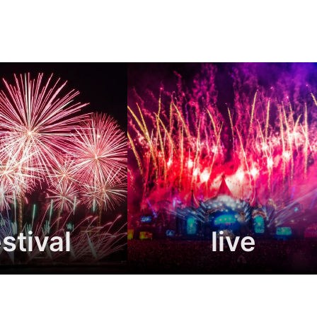
stival
live