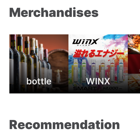
Merchandises
bottle
WINX
Recommendation