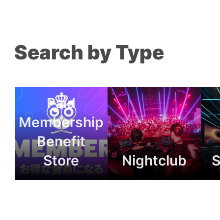
Search by Type
Paid
Membership
Benefit
Store
Nightclub
S