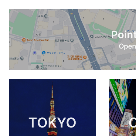
Point
Open
TOKYO