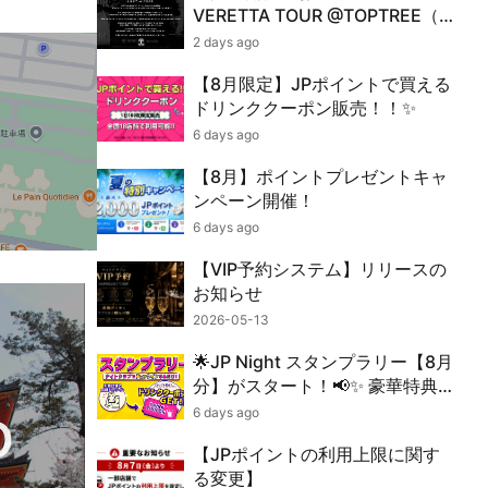
VERETTA TOUR @TOPTREE（※
返金をご希望の方もご確認くださ
2 days ago
い。）
【8月限定】JPポイントで買える
ドリンククーポン販売！！✨
6 days ago
【8月】ポイントプレゼントキャ
ンペーン開催！
6 days ago
【VIP予約システム】リリースの
お知らせ
2026-05-13
🌟JP Night スタンプラリー【8月
分】がスタート！📢✨ 豪華特典を
GETしよう！🎁
6 days ago
O
【JPポイントの利用上限に関す
る変更】