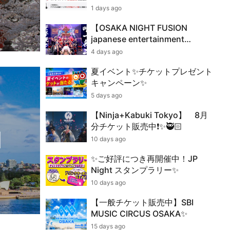
1 days ago
【OSAKA NIGHT FUSION
japanese entertainment
show】チケット販売中✨
4 days ago
夏イベント✨チケットプレゼント
キャンペーン✨
5 days ago
【Ninja+Kabuki Tokyo】 8月
分チケット販売中❗️✨🥷🏻
l
10 days ago
✨ご好評につき再開催中！JP
Night スタンプラリー✨
10 days ago
【一般チケット販売中】SBI
MUSIC CIRCUS OSAKA✨
15 days ago