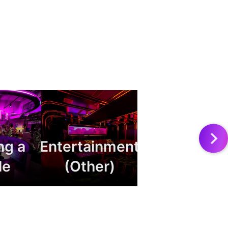
ng a
Entertainment
le
(Other)