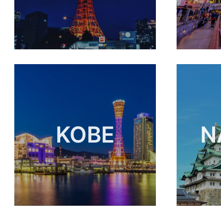
KOBE
N