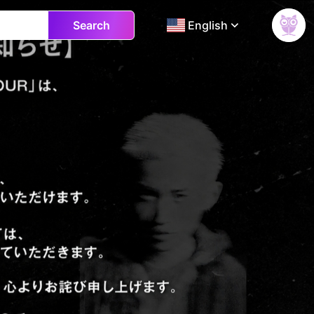
Search
English