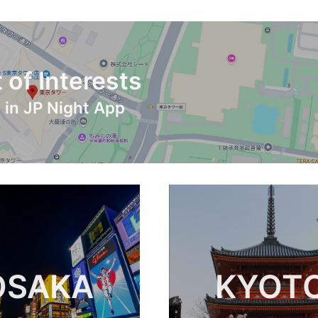
 of Interests
 in JP Night App
OSAKA
KYOT